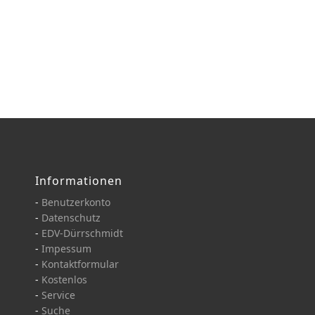
Informationen
-
Benutzerkonto
-
Datenschutz
-
EDV-Dürrschmidt
-
Impessum
-
Kontaktformular
-
Kostenlos
-
Service
-
Suche