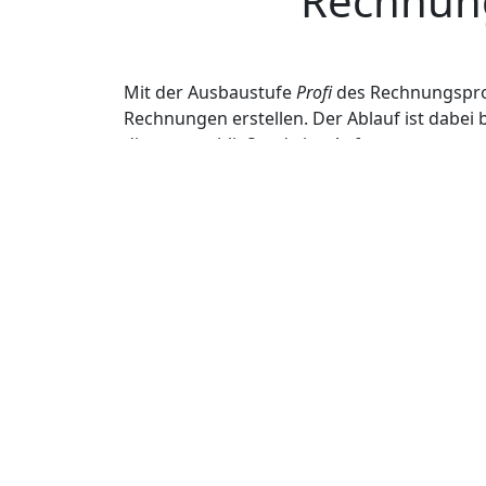
Rechnun
Mit der Ausbaustufe
Profi
des Rechnungsp
Rechnungen erstellen. Der Ablauf ist dabei
dieser anschließend eine Auftragsnummer zu
Weise lassen sich mehrere Abschlagsrechnun
Sobald ein Auftrag oder Projekt abgeschlos
die zuvor verwendete Auftragsnummer in d
fügt diese vollständig mit Rechnungsnummer
Gesamtbetrag ab. So entsteht eine transpar
Beispiel einer Abschlussrechnung: