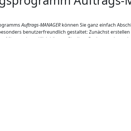
gsprogramm Auftrags
rogramms
Auftrags‑MANAGER
können Sie ganz einfach Absch
 besonders benutzerfreundlich gestaltet: Zunächst erstell
. Mit nur einem Klick können Sie diese Rechnung dann als
gen zu einem Auftrag oder Projekt erfassen und übersicht
sen ist, können Sie ebenso unkompliziert eine Abschlussre
ie neue Rechnung ein. Das Programm erkennt automatisch
 und Betrag in die Abschlussrechnung ein und zieht die b
ente, korrekt kumulierte Abschlussrechnung, die alle bish