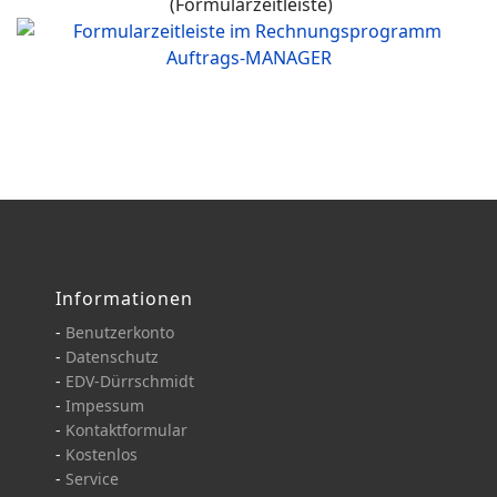
(Formularzeitleiste)
Informationen
-
Benutzerkonto
-
Datenschutz
-
EDV-Dürrschmidt
-
Impessum
-
Kontaktformular
-
Kostenlos
-
Service