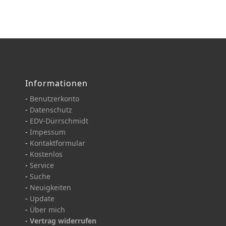
Informationen
-
Benutzerkonto
-
Datenschutz
-
EDV-Dürrschmidt
-
Impessum
-
Kontaktformular
-
Kostenlos
-
Service
-
Suche
-
Neuigkeiten
-
Update
-
Über mich
-
Vertrag widerrufen