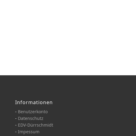
Informationen
-
Benutzerkonto
-
Datenschutz
-
EDV-Dürrschmidt
-
Impessum